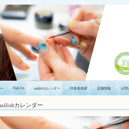
Nail Art
ー
nailishカレンダー
代表者挨拶
店舗情報
お問
nailishカレンダー