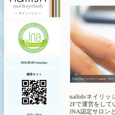
2026.08.08 Saturday
携帯サイト
弘前のネイルサロン nailish（ネ
nailish/ネイリ
2
Fで運営をして
JNA認定サロ
カウンター