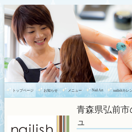
Nail Art
トップページ
お知らせ
メニュー
nailishカ
青森県弘前市の
ュ