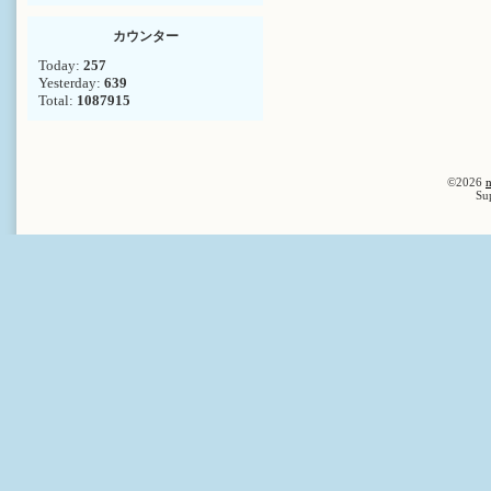
カウンター
Today:
257
Yesterday:
639
Total:
1087915
©2026
n
Su