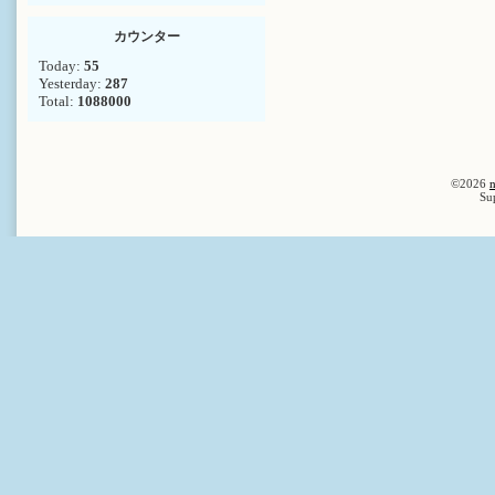
カウンター
Today:
55
Yesterday:
287
Total:
1088000
©2026
n
Su