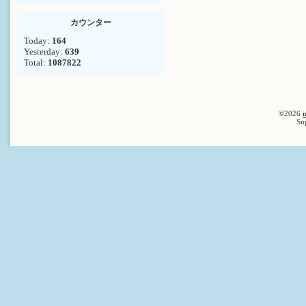
カウンター
Today:
164
Yesterday:
639
Total:
1087822
©2026
n
Su