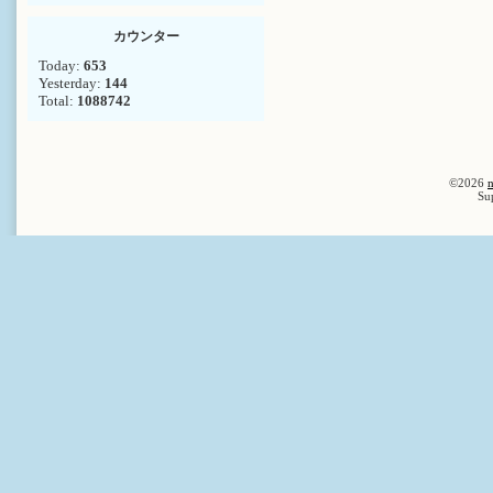
カウンター
Today:
653
Yesterday:
144
Total:
1088742
©2026
n
Su