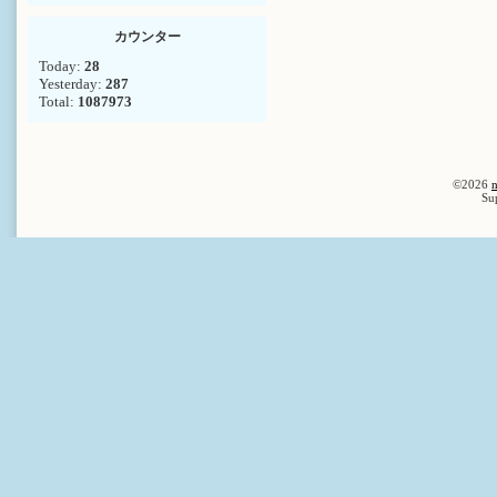
カウンター
Today:
28
Yesterday:
287
Total:
1087973
©2026
n
Su