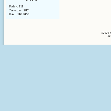
Today:
111
Yesterday:
287
Total:
1088056
©2026
n
Su