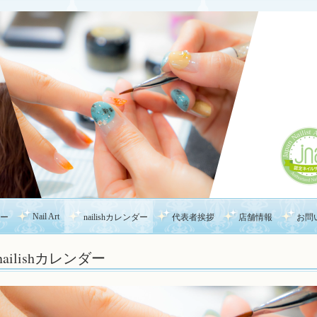
Nail Art
ー
nailishカレンダー
代表者挨拶
店舗情報
お問
nailishカレンダー