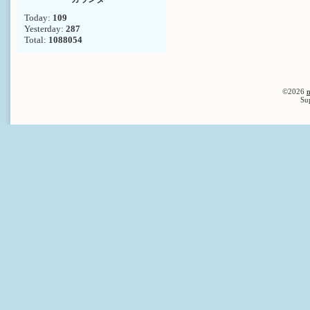
Today:
109
Yesterday:
287
Total:
1088054
©2026
n
Su