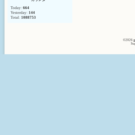
Today:
664
Yesterday:
144
Total:
1088753
©2026
n
Su