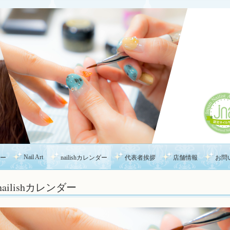
Nail Art
ー
nailishカレンダー
代表者挨拶
店舗情報
お問
nailishカレンダー