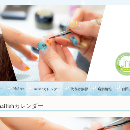
Nail Art
ー
nailishカレンダー
代表者挨拶
店舗情報
お問
nailishカレンダー