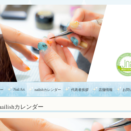
Nail Art
ー
nailishカレンダー
代表者挨拶
店舗情報
お問
nailishカレンダー