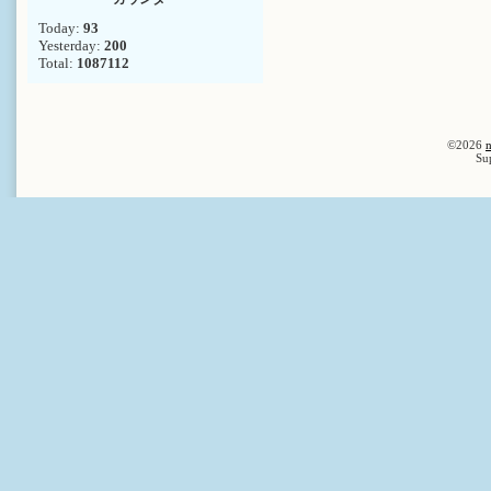
Today:
93
Yesterday:
200
Total:
1087112
©2026
n
Su