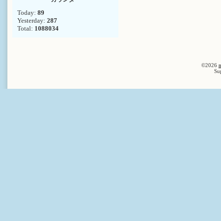
Today:
89
Yesterday:
287
Total:
1088034
©2026
n
Su