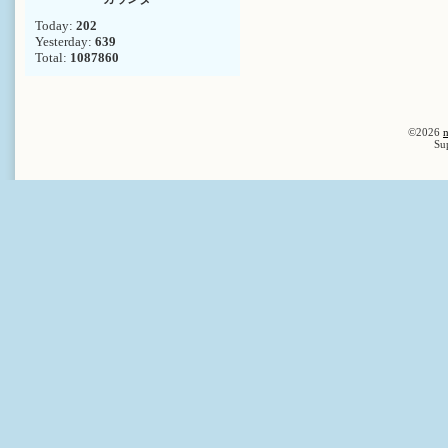
Today:
202
Yesterday:
639
Total:
1087860
©2026
n
Su