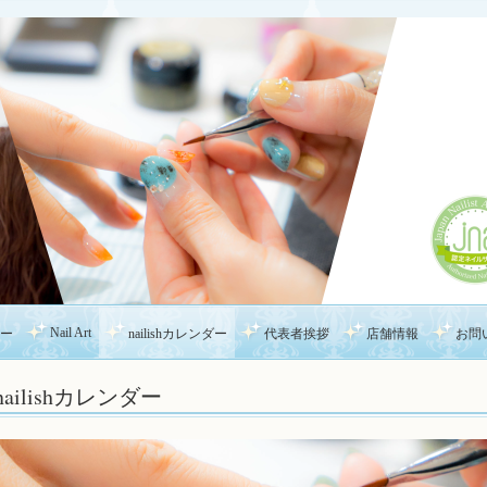
Nail Art
ー
nailishカレンダー
代表者挨拶
店舗情報
お問
nailishカレンダー