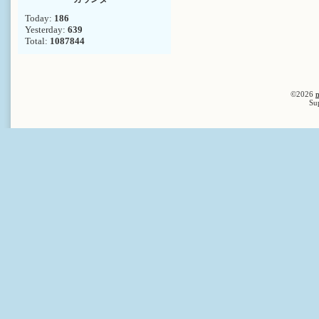
Today:
186
Yesterday:
639
Total:
1087844
©2026
n
Su