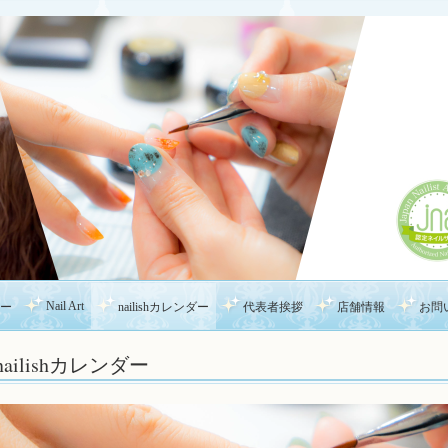
Nail Art
ー
nailishカレンダー
代表者挨拶
店舗情報
お問
nailishカレンダー