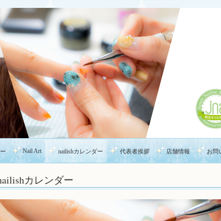
Nail Art
ー
nailishカレンダー
代表者挨拶
店舗情報
お問
nailishカレンダー