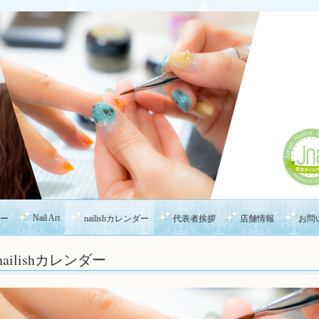
Nail Art
ー
nailishカレンダー
代表者挨拶
店舗情報
お問
nailishカレンダー