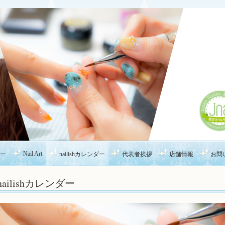
Nail Art
ー
nailishカレンダー
代表者挨拶
店舗情報
お問
nailishカレンダー