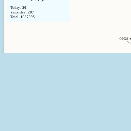
Today:
50
Yesterday:
287
Total:
1087995
©2026
n
Su