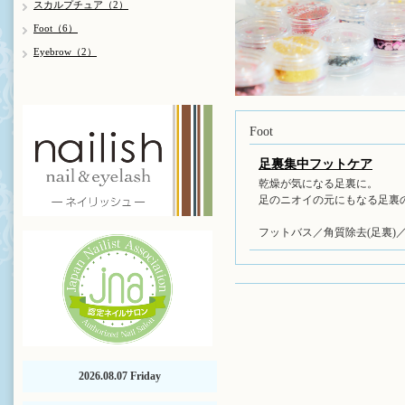
スカルプチュア（2）
Foot（6）
Eyebrow（2）
Foot
足裏集中フットケア
乾燥が気になる足裏に。
足のニオイの元にもなる足裏
フットバス／角質除去(足裏)
2026.08.07 Friday