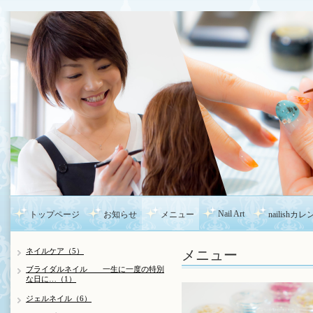
Nail Art
トップページ
お知らせ
メニュー
nailishカ
メニュー
ネイルケア（5）
ブライダルネイル 一生に一度の特別
な日に…（1）
ジェルネイル（6）