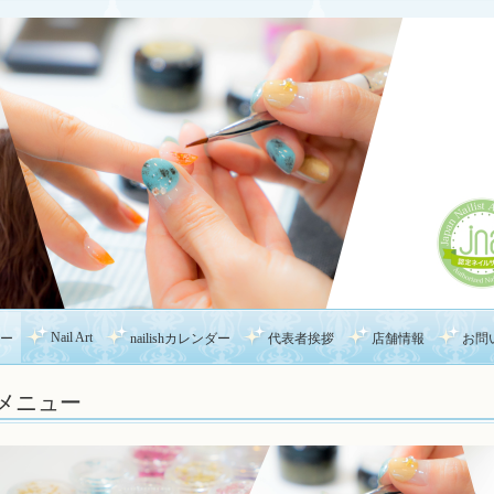
Nail Art
ー
nailishカレンダー
代表者挨拶
店舗情報
お問
メニュー