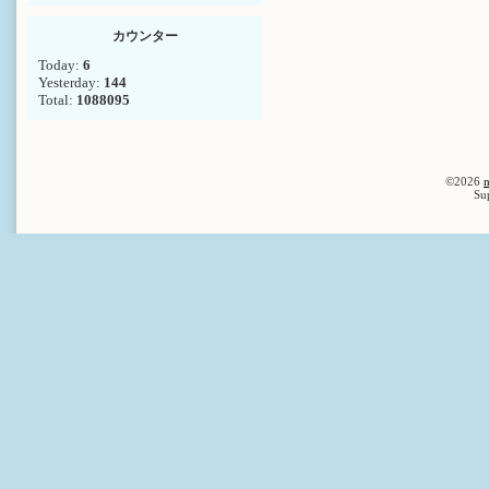
カウンター
Today:
6
Yesterday:
144
Total:
1088095
©2026
n
Su